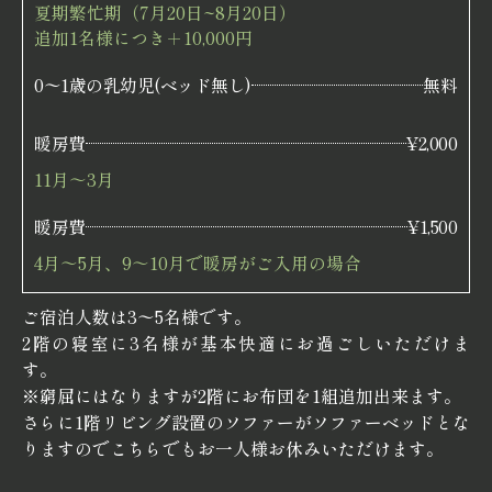
夏期繁忙期（7月20日~8月20日）
追加1名様につき＋10,000円
0〜1歳の乳幼児(ベッド無し)
無料
暖房費
¥2,000
11月～3月
暖房費
¥1,500
4月～5月、9～10月で暖房がご入用の場合
ご宿泊人数は3〜5名様です。
2階の寝室に3名様が基本快適にお過ごしいただけま
す。
※窮屈にはなりますが2階にお布団を1組追加出来ます。
さらに1階リビング設置のソファーがソファーベッドとな
りますのでこちらでもお一人様お休みいただけます。